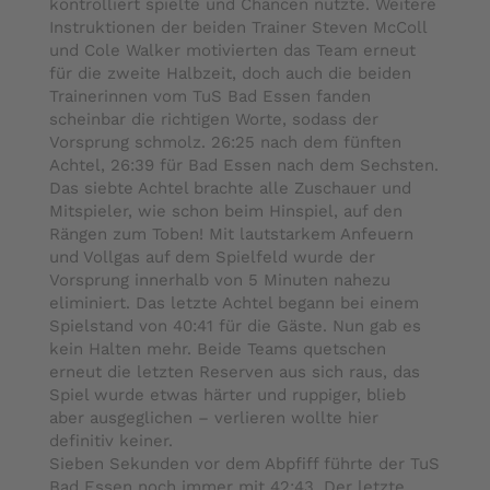
kontrolliert spielte und Chancen nutzte. Weitere
Instruktionen der beiden Trainer Steven McColl
und Cole Walker motivierten das Team erneut
für die zweite Halbzeit, doch auch die beiden
Trainerinnen vom TuS Bad Essen fanden
scheinbar die richtigen Worte, sodass der
Vorsprung schmolz. 26:25 nach dem fünften
Achtel, 26:39 für Bad Essen nach dem Sechsten.
Das siebte Achtel brachte alle Zuschauer und
Mitspieler, wie schon beim Hinspiel, auf den
Rängen zum Toben! Mit lautstarkem Anfeuern
und Vollgas auf dem Spielfeld wurde der
Vorsprung innerhalb von 5 Minuten nahezu
eliminiert. Das letzte Achtel begann bei einem
Spielstand von 40:41 für die Gäste. Nun gab es
kein Halten mehr. Beide Teams quetschen
erneut die letzten Reserven aus sich raus, das
Spiel wurde etwas härter und ruppiger, blieb
aber ausgeglichen – verlieren wollte hier
definitiv keiner.
Sieben Sekunden vor dem Abpfiff führte der TuS
Bad Essen noch immer mit 42:43. Der letzte