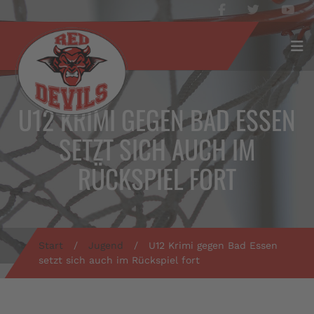
U12 KRIMI GEGEN BAD ESSEN
SETZT SICH AUCH IM
RÜCKSPIEL FORT
Start
/
Jugend
/
U12 Krimi gegen Bad Essen
setzt sich auch im Rückspiel fort