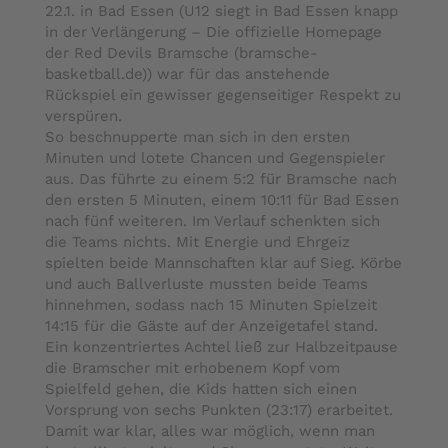
22.1. in Bad Essen (
U12 siegt in Bad Essen knapp
in der Verlängerung – Die offizielle Homepage
der Red Devils Bramsche (bramsche-
basketball.de
)) war für das anstehende
Rückspiel ein gewisser gegenseitiger Respekt zu
verspüren.
So beschnupperte man sich in den ersten
Minuten und lotete Chancen und Gegenspieler
aus. Das führte zu einem 5:2 für Bramsche nach
den ersten 5 Minuten, einem 10:11 für Bad Essen
nach fünf weiteren. Im Verlauf schenkten sich
die Teams nichts. Mit Energie und Ehrgeiz
spielten beide Mannschaften klar auf Sieg. Körbe
und auch Ballverluste mussten beide Teams
hinnehmen, sodass nach 15 Minuten Spielzeit
14:15 für die Gäste auf der Anzeigetafel stand.
Ein konzentriertes Achtel ließ zur Halbzeitpause
die Bramscher mit erhobenem Kopf vom
Spielfeld gehen, die Kids hatten sich einen
Vorsprung von sechs Punkten (23:17) erarbeitet.
Damit war klar, alles war möglich, wenn man