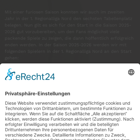
Mit einer furiosen Saison konnten wir auch im zweiten
Jahr in der 1. Regionalliga Nord den sechsten Tabellenplatz
belegen. Nun gilt es sich für den Start in die Saison 2025-
2026 gut vorzubereiten, um den Fans möglichst viele
packende Spiele zu zeigen, die dann hoffentlich erfolgreich
enden werden. In der Saison 2025-2026 werden wir mit
folgenden Spielern in der 1. Regionalliga Nord an den Start
gehen:
GÄSTE ONLINE
Aktuell:4 Gäste
Rekord: 922 Gäste am 30. Mai 2026 @ 21:22
LETZTE
MATCHES
DBV CHARLOTTENBURG
79
60
RED DEVILS