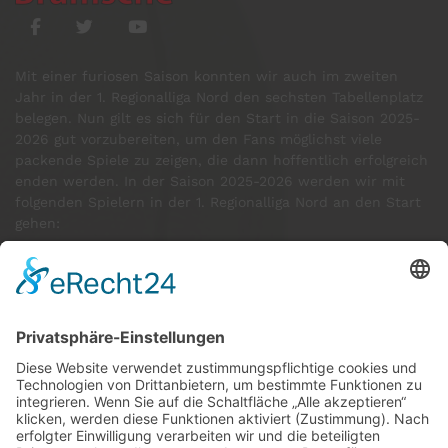
Mit einer furiosen Saison konnten wir auch im zweiten
Jahr in der 1. Regionalliga Nord den sechsten Tabellenplatz
belegen. Nun gilt es sich für den Start in die Saison 2025-
2026 gut vorzubereiten, um den Fans möglichst viele
packende Spiele zu zeigen, die dann hoffentlich erfolgreich
enden werden. In der Saison 2025-2026 werden wir mit
folgenden Spielern in der 1. Regionalliga Nord an den Start
gehen:
GÄSTE ONLINE
Aktuell:12 Gäste
Rekord: 922 Gäste am 30. Mai 2026 @ 21:22
LETZTE
MATCHES