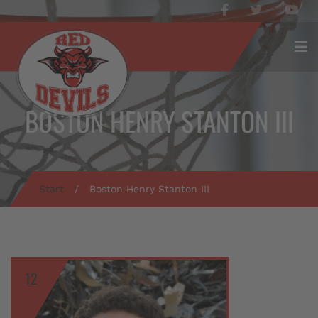
BOSTON HENRY STANTON III
Start
/
Boston Henry Stanton III
12