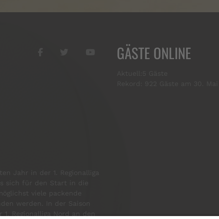
GÄSTE ONLINE
Aktuell:5 Gäste
Rekord: 922 Gäste am 30. Mai
en Jahr in der 1. Regionalliga
s sich für den Start in die
öglichst viele packende
enden werden. In der Saison
 1. Regionalliga Nord an den