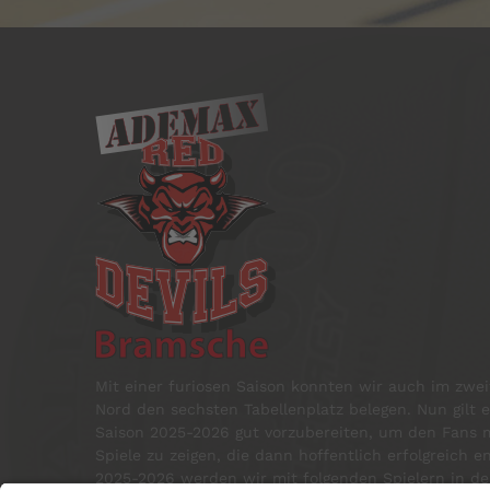
Mit einer furiosen Saison konnten wir auch im zweit
Nord den sechsten Tabellenplatz belegen. Nun gilt e
Saison 2025-2026 gut vorzubereiten, um den Fans m
Spiele zu zeigen, die dann hoffentlich erfolgreich 
2025-2026 werden wir mit folgenden Spielern in der