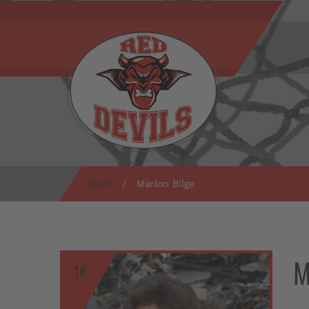
Start
/
Marlon Bilge
M
18