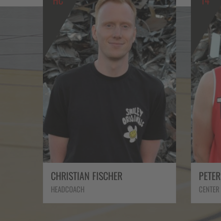
14
11
PETER ROLFES
MAX M
CENTER
AUFBAU,