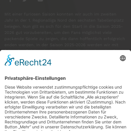
Mit einer furiosen Saison konnten wir auch im zweiten
Jahr in der 1. Regionalliga Nord den sechsten Tabellenplatz
belegen. Nun gilt es sich für den Start in die Saison 2025-
2026 gut vorzubereiten, um den Fans möglichst viele
packende Spiele zu zeigen, die dann hoffentlich erfolgreich
enden werden. In der Saison 2025-2026 werden wir mit
folgenden Spielern in der 1. Regionalliga Nord an den Start
gehen:
GÄSTE ONLINE
Aktuell:22 Gäste
Rekord: 922 Gäste am 30. Mai 2026 @ 21:22
LETZTE
MATCHES
DBV CHARLOTTENBURG
79
60
RED DEVILS