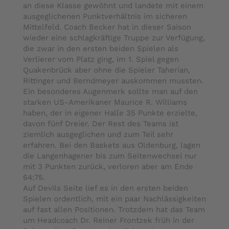
an diese Klasse gewöhnt und landete mit einem
ausgeglichenen Punktverhältnis im sicheren
Mittelfeld. Coach Becker hat in dieser Saison
wieder eine schlagkräftige Truppe zur Verfügung,
die zwar in den ersten beiden Spielen als
Verlierer vom Platz ging, im 1. Spiel gegen
Quakenbrück aber ohne die Spieler Taherian,
Rittinger und Berndmeyer auskommen mussten.
Ein besonderes Augenmerk sollte man auf den
starken US-Amerikaner Maurice R. Williams
haben, der in eigener Halle 35 Punkte erzielte,
davon fünf Dreier. Der Rest des Teams ist
ziemlich ausgeglichen und zum Teil sehr
erfahren. Bei den Baskets aus Oldenburg, lagen
die Langenhagener bis zum Seitenwechsel nur
mit 3 Punkten zurück, verloren aber am Ende
64:75.
Auf Devils Seite lief es in den ersten beiden
Spielen ordentlich, mit ein paar Nachlässigkeiten
auf fast allen Positionen. Trotzdem hat das Team
um Headcoach Dr. Reiner Frontzek früh in der