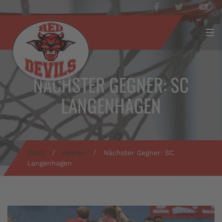
NÄCHSTER GEGNER: SC
LANGENHAGEN
Start
/
Herren
/
Nächster Gegner: SC
Langenhagen