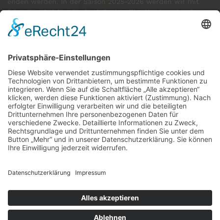
enden werden. In der Saison 2025-2026 werden wir mit
folgenden Spielern in der 1. Regionalliga Nord an den Start
gehen:
GÄSTE ONLINE
Aktuell:8 Gäste
Rekord: 922 Gäste am 30. Mai 2026 @ 21:22
LETZTE
MATCHES
DBV CHARLOTTENBURG
79
60
RED DEVILS
Impressum
Datenschutz
Cookie-Einstellungen