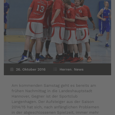
26. Oktober 2016
Herren
,
News
Am kommenden Samstag geht es bereits am
frühen Nachmittag in die Landeshauptstadt
Hannover, Gegner ist der Sportclub
Langenhagen. Der Aufsteiger aus der Saison
2014/15 hat sich, nach anfänglichen Problemen
in der abgeschlossenen Spielzeit, immer mehr