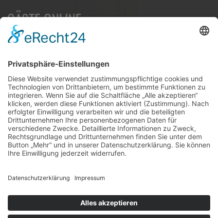
GÄSTE ONLINE
Aktuell:10 Gäste
Rekord: 922 Gäste am 30. Mai 2026 @ 21:22
LETZTE
MATCHES
DBV CHARLOTTENBURG
79
60
RED DEVILS
Impressum
Datenschutz
Cookie-Einstellungen
Umsetzung:
www.mumbomedia.de