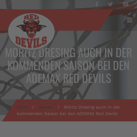
MORITZ DRESING AUCH IN DER
KOMMENDEN SAISON BEI DEN
ADEMAX RED DEVILS
Start
/
Herren
/
Moritz Dresing auch in der
kommenden Saison bei den ADEMAX Red Devils