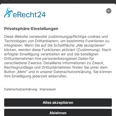
GÄSTE ONLINE
Aktuell:7 Gäste
Rekord: 922 Gäste am 30. Mai 2026 @ 21:22
LETZTE
MATCHES
DBV CHARLOTTENBURG
79
60
RED DEVILS
Impressum
Datenschutz
Cookie-Einstellungen
Umsetzung:
www.mumbomedia.de