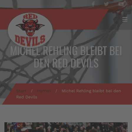
MICHEL REHLING BLEIBT BEI
DEN RED DEVILS
Start
/
Herren
/
Michel Rehling bleibt bei den
Red Devils