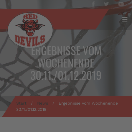
ERGEBNISSE VOM
WOCHENENDE
30.11./01.12.2019
Start
/
News
/
Ergebnisse vom Wochenende
30.11./01.12.2019