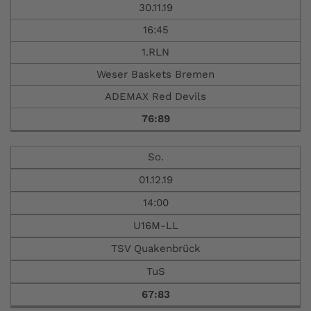
30.11.19
16:45
1.RLN
Weser Baskets Bremen
ADEMAX Red Devils
76:89
So.
01.12.19
14:00
U16M-LL
TSV Quakenbrück
TuS
67:83