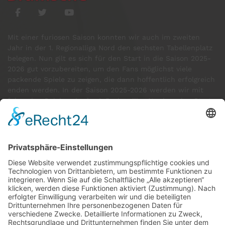
Mit einer furiosen Saison konnten wir auch im zweiten
Jahr in der 1. Regionalliga Nord den sechsten Tabellenplatz
belegen. Nun gilt es sich für den Start in die Saison 2025-
2026 gut vorzubereiten, um den Fans möglichst viele
packende Spiele zu zeigen, die dann hoffentlich erfolgreich
enden werden. In der Saison 2025-2026 werden wir mit
folgenden Spielern in der 1. Regionalliga Nord an den Start
gehen:
GÄSTE ONLINE
Aktuell:2 Gäste
Rekord: 922 Gäste am 30. Mai 2026 @ 21:22
LETZTE
MATCHES