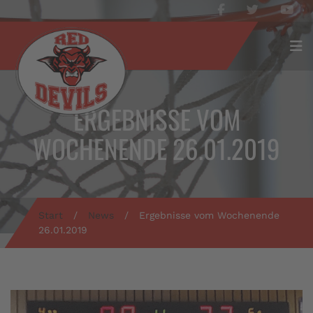
ERGEBNISSE VOM
WOCHENENDE 26.01.2019
Start
/
News
/
Ergebnisse vom Wochenende
26.01.2019