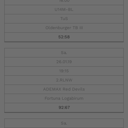
16:00
U14M-BL
TuS
Oldenburger TB III
52:58
Sa.
26.01.19
19:15
2.RLNW
ADEMAX Red Devils
Fortuna Logabirum
92:67
Sa.