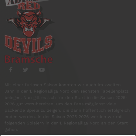
Mit einer furiosen Saison konnten wir auch im zweiten
Jahr in der 1. Regionalliga Nord den sechsten Tabellenplatz
belegen. Nun gilt es sich für den Start in die Saison 2025-
2026 gut vorzubereiten, um den Fans möglichst viele
packende Spiele zu zeigen, die dann hoffentlich erfolgreich
enden werden. In der Saison 2025-2026 werden wir mit
folgenden Spielern in der 1. Regionalliga Nord an den Start
gehen: