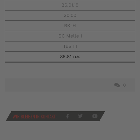
26.01.19
20:00
BK-H
SC Melle I
TuS III
85:81 n.V.
0
WIR BLEIBEN IN KONTAKT!