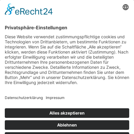
GÄSTE ONLINE
Aktuell:2 Gäste
Rekord: 922 Gäste am 30. Mai 2026 @ 21:22
LETZTE
MATCHES
DBV CHARLOTTENBURG
79
60
RED DEVILS
Impressum
Datenschutz
Cookie-Einstellungen
Umsetzung:
www.mumbomedia.de