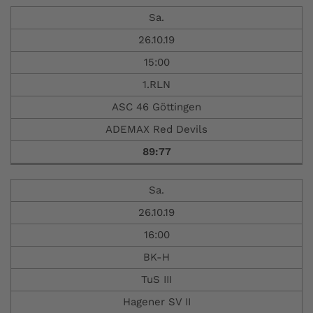
Sa.
26.10.19
15:00
1.RLN
ASC 46 Göttingen
ADEMAX Red Devils
89:77
Sa.
26.10.19
16:00
BK-H
TuS III
Hagener SV II