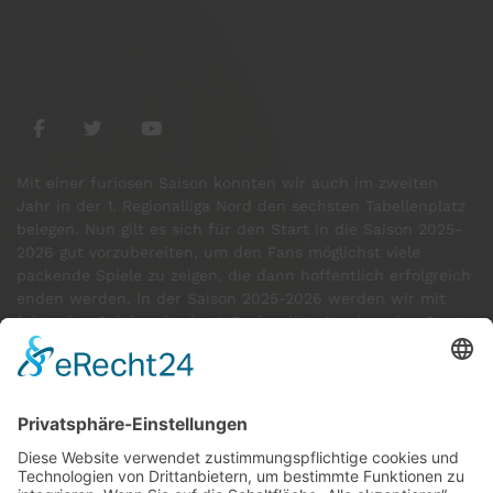
Mit einer furiosen Saison konnten wir auch im zweiten
Jahr in der 1. Regionalliga Nord den sechsten Tabellenplatz
belegen. Nun gilt es sich für den Start in die Saison 2025-
2026 gut vorzubereiten, um den Fans möglichst viele
packende Spiele zu zeigen, die dann hoffentlich erfolgreich
enden werden. In der Saison 2025-2026 werden wir mit
folgenden Spielern in der 1. Regionalliga Nord an den Start
gehen:
GÄSTE ONLINE
Aktuell:4 Gäste
Rekord: 922 Gäste am 30. Mai 2026 @ 21:22