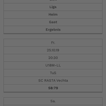
Liga
Heim
Gast
Ergebnis
Fr.
25.10.19
20:30
U18M-LL
TuS
SC RASTA Vechta
58:79
Sa.