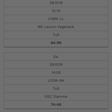
26.10.19
12:15
U16M-LL
BB Lesum Vegesack
TuS
84:99
Sa.
26.10.19
14:00
U12M-BK
TuS
OSC Damme
74:46