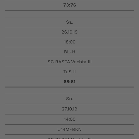
73:76
Sa.
26.10.19
18:00
BL-H
SC RASTA Vechta III
TuS II
68:61
So.
27.10.19
14:00
U14M-BKN