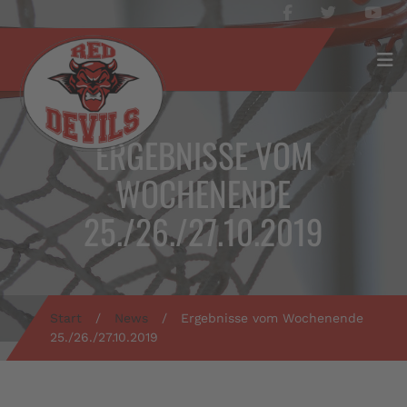
ERGEBNISSE VOM
WOCHENENDE
25./26./27.10.2019
Start
/
News
/
Ergebnisse vom Wochenende
25./26./27.10.2019