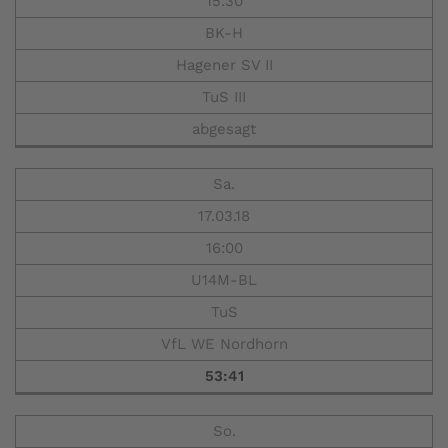
15:30
BK-H
Hagener SV II
TuS III
abgesagt
Sa.
17.03.18
16:00
U14M-BL
TuS
VfL WE Nordhorn
53:41
So.