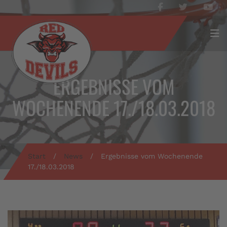
ERGEBNISSE VOM
WOCHENENDE 17./18.03.2018
Start
/
News
/
Ergebnisse vom Wochenende
17./18.03.2018