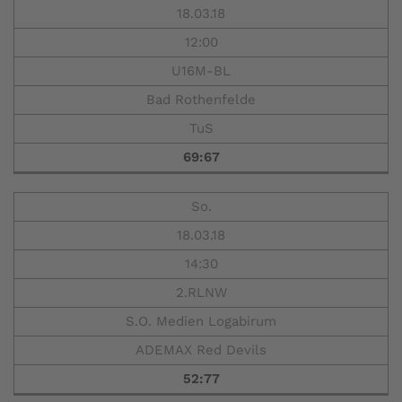
18.03.18
12:00
U16M-BL
Bad Rothenfelde
TuS
69:67
So.
18.03.18
14:30
2.RLNW
S.O. Medien Logabirum
ADEMAX Red Devils
52:77