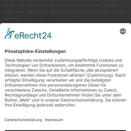
enden werden. In der Saison 2025-2026 werden wir mit
folgenden Spielern in der 1. Regionalliga Nord an den Start
gehen:
GÄSTE ONLINE
Aktuell:1 Gast
Rekord: 922 Gäste am 30. Mai 2026 @ 21:22
LETZTE
MATCHES
DBV CHARLOTTENBURG
79
60
RED DEVILS
Impressum
Datenschutz
Cookie-Einstellungen