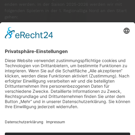
enden werden. In der Saison 2025-2026 werden wir mit
folgenden Spielern in der 1. Regionalliga Nord an den Start
gehen:
GÄSTE ONLINE
Aktuell:5 Gäste
Rekord: 922 Gäste am 30. Mai 2026 @ 21:22
LETZTE
MATCHES
DBV CHARLOTTENBURG
79
60
RED DEVILS
Impressum
Datenschutz
Cookie-Einstellungen