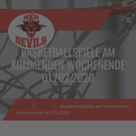
BASKETBALLSPIELE AM
KOMMENDEN WOCHENENDE
01./02.2020
Start
/
News
/
Basketballspiele am kommenden
Wochenende 01./02.2020