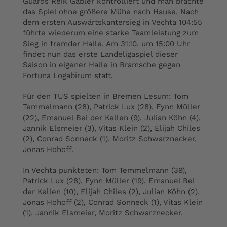
Guards Reik Gäbler kontrolliert und man brachte
das Spiel ohne größere Mühe nach Hause. Nach
dem ersten Auswärtskantersieg in Vechta 104:55
führte wiederum eine starke Teamleistung zum
Sieg in fremder Halle. Am 31.10. um 15:00 Uhr
findet nun das erste Landeligaspiel dieser
Saison in eigener Halle in Bramsche gegen
Fortuna Logabirum statt.
Für den TUS spielten in Bremen Lesum: Tom
Temmelmann (28), Patrick Lux (28), Fynn Müller
(22), Emanuel Bei der Kellen (9), Julian Köhn (4),
Jannik Elsmeier (3), Vitas Klein (2), Elijah Chiles
(2), Conrad Sonneck (1), Moritz Schwarznecker,
Jonas Hohoff.
In Vechta punkteten: Tom Temmelmann (39),
Patrick Lux (28), Fynn Müller (19), Emanuel Bei
der Kellen (10), Elijah Chiles (2), Julian Köhn (2),
Jonas Hohoff (2), Conrad Sonneck (1), Vitas Klein
(1), Jannik Elsmeier, Moritz Schwarznecker.