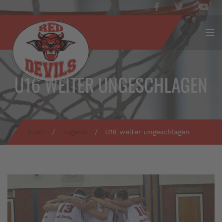
U16 WEITER UNGESCHLAGEN
Start
/
Jugend
/
U16 weiter ungeschlagen