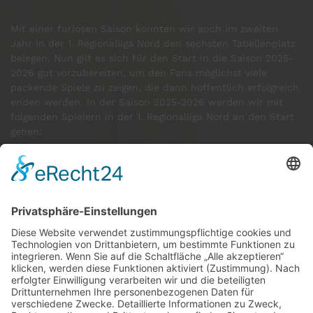
Mit einer furiosen Saison konnten wir auch im zweiten
Jahr in der 1. Regionalliga Nord den sechsten Tabellenplatz
belegen. Nun gilt es sich für den Start in die Saison 2025-
2026 gut vorzubereiten, um den Fans möglichst viele
packende Spiele zu zeigen, die dann hoffentlich erfolgreich
enden werden. In der Saison 2025-2026 werden wir mit
folgenden Spielern in der 1. Regionalliga Nord an den Start
gehen:
GÄSTE ONLINE
Aktuell:3 Gäste
Rekord: 922 Gäste am 30. Mai 2026 @ 21:22
LETZTE
MATCHES
DBV CHARLOTTENBURG
79
60
RED DEVILS