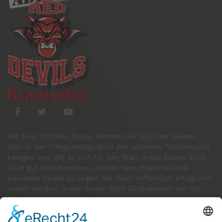
Mit einer furiosen Saison konnten wir auch im zweiten
Jahr in der 1. Regionalliga Nord den sechsten Tabellenplatz
belegen. Nun gilt es sich für den Start in die Saison 2025-
2026 gut vorzubereiten, um den Fans möglichst viele
packende Spiele zu zeigen, die dann hoffentlich erfolgreich
enden werden. In der Saison 2025-2026 werden wir mit
folgenden Spielern in der 1. Regionalliga Nord an den Start
gehen: