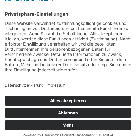
GÄSTE ONLINE
Aktuell:5 Gäste
Rekord: 922 Gäste am 30. Mai 2026 @ 21:22
LETZTE
MATCHES
DBV CHARLOTTENBURG
79
60
RED DEVILS
Impressum
Datenschutz
Cookie-Einstellungen
Umsetzung:
www.mumbomedia.de