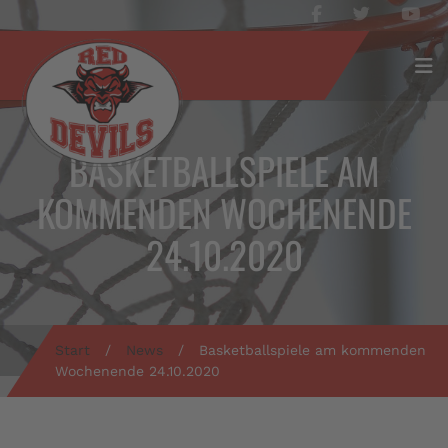
BASKETBALLSPIELE AM
KOMMENDEN WOCHENENDE
24.10.2020
Start
/
News
/
Basketballspiele am kommenden
Wochenende 24.10.2020