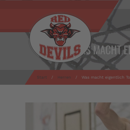
WAS MACHT EI
Start
/
Herren
/
Was macht eigentlich To