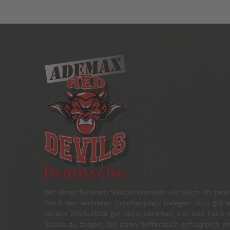
Mit einer furiosen Saison konnten wir auch im zweit
Nord den sechsten Tabellenplatz belegen. Nun gilt e
Saison 2025-2026 gut vorzubereiten, um den Fans m
Spiele zu zeigen, die dann hoffentlich erfolgreich 