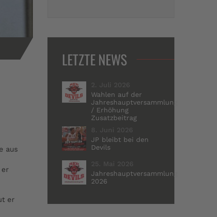
LETZTE NEWS
2. Juli 2026
Wahlen auf der
Jahreshauptversammlung
/ Erhöhung
Zusatzbeitrag
8. Juni 2026
JP bleibt bei den
Devils
fe aus
25. Mai 2026
 er
Jahreshauptversammlung
2026
ut er