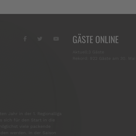
GÄSTE ONLINE
Aktuell:3 Gäste
Rekord: 922 Gäste am 30. Mai
en Jahr in der 1. Regionalliga
s sich für den Start in die
öglichst viele packende
enden werden. In der Saison