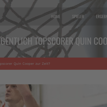
HOME
SPIELER
ERGEB
GENTLICH TOPSCORER QUIN COO
pscorer Quin Cooper zur Zeit?