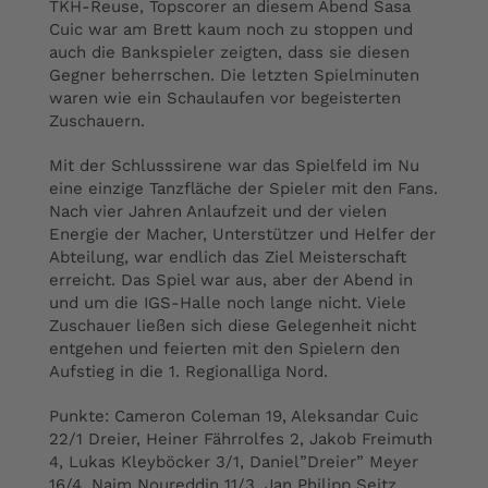
TKH-Reuse, Topscorer an diesem Abend Sasa
Cuic war am Brett kaum noch zu stoppen und
auch die Bankspieler zeigten, dass sie diesen
Gegner beherrschen. Die letzten Spielminuten
waren wie ein Schaulaufen vor begeisterten
Zuschauern.
Mit der Schlusssirene war das Spielfeld im Nu
eine einzige Tanzfläche der Spieler mit den Fans.
Nach vier Jahren Anlaufzeit und der vielen
Energie der Macher, Unterstützer und Helfer der
Abteilung, war endlich das Ziel Meisterschaft
erreicht. Das Spiel war aus, aber der Abend in
und um die IGS-Halle noch lange nicht. Viele
Zuschauer ließen sich diese Gelegenheit nicht
entgehen und feierten mit den Spielern den
Aufstieg in die 1. Regionalliga Nord.
Punkte: Cameron Coleman 19, Aleksandar Cuic
22/1 Dreier, Heiner Fährrolfes 2, Jakob Freimuth
4, Lukas Kleyböcker 3/1, Daniel”Dreier” Meyer
16/4, Naim Noureddin 11/3, Jan Philipp Seitz