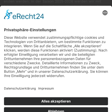
enden werden. In der Saison 2025-2026 werden wir mit
folgenden Spielern in der 1. Regionalliga Nord an den Start
gehen:
GÄSTE ONLINE
Aktuell:12 Gäste
Rekord: 922 Gäste am 30. Mai 2026 @ 21:22
LETZTE
MATCHES
DBV CHARLOTTENBURG
79
60
RED DEVILS
Impressum
Datenschutz
Cookie-Einstellungen