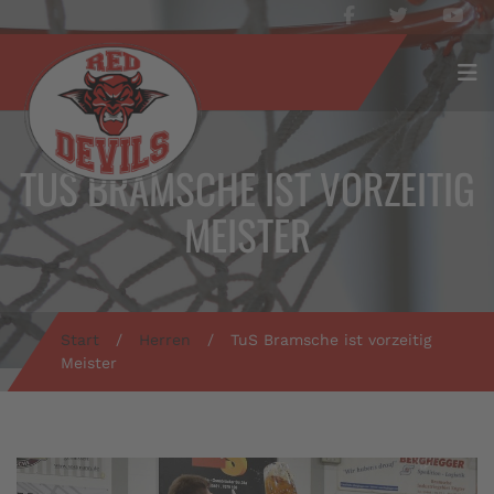
TUS BRAMSCHE IST VORZEITIG
MEISTER
Start
/
Herren
/
TuS Bramsche ist vorzeitig
Meister