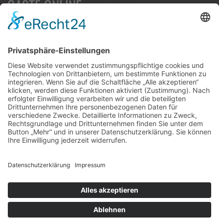
GÄSTE ONLINE
Aktuell:1 Gast
Rekord: 922 Gäste am 30. Mai 2026 @ 21:22
LETZTE
MATCHES
DBV CHARLOTTENBURG
79
60
RED DEVILS
Impressum
Datenschutz
Cookie-Einstellungen
Umsetzung:
www.mumbomedia.de