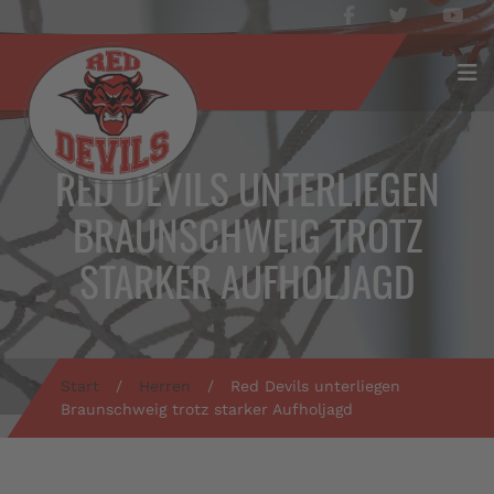
RED DEVILS UNTERLIEGEN
BRAUNSCHWEIG TROTZ
STARKER AUFHOLJAGD
Start
/
Herren
/
Red Devils unterliegen
Braunschweig trotz starker Aufholjagd