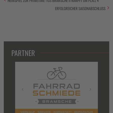
HEIMSPIEL ZUR PRIMETIME: TUS BRAMSCHE II KÄMPFT UM PLATZ 4
ERFOLGREICHER SAISONABSCHLUSS
PARTNER