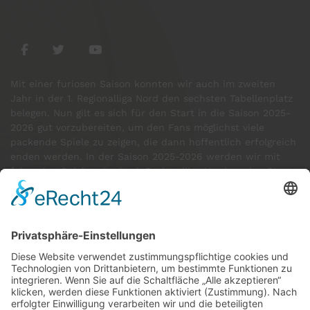
Mit einer furiosen Saison konnten wir auch im zweiten
Jahr in der 1. Regionalliga Nord den sechsten Tabellenplatz
belegen. Nun gilt es sich für den Start in die Saison 2025-
2026 gut vorzubereiten, um den Fans möglichst viele
packende Spiele zu zeigen, die dann hoffentlich erfolgreich
enden werden. In der Saison 2025-2026 werden wir mit
folgenden Spielern in der 1. Regionalliga Nord an den Start
gehen:
GÄSTE ONLINE
Aktuell:8 Gäste
Rekord: 922 Gäste am 30. Mai 2026 @ 21:22