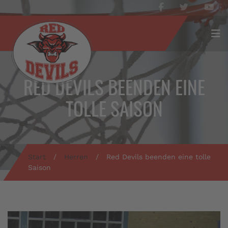
RED DEVILS BEENDEN EINE
TOLLE SAISON
Start
/
Herren
/
Red Devils beenden eine tolle
Saison