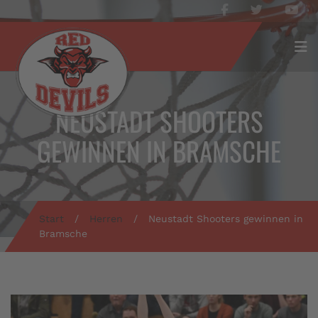
NEUSTADT SHOOTERS
GEWINNEN IN BRAMSCHE
Start
/
Herren
/
Neustadt Shooters gewinnen in
Bramsche