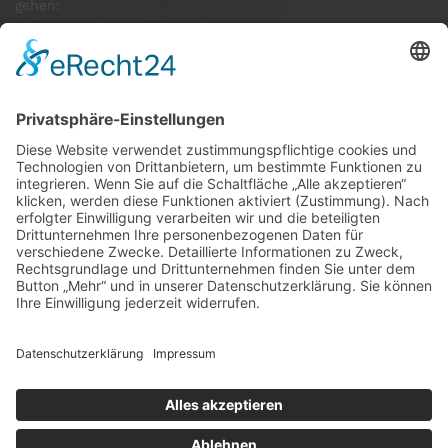
gehen:
GÄSTE ONLINE
Aktuell:3 Gäste
Rekord: 922 Gäste am 30. Mai 2026 @ 21:22
LETZTE
MATCHES
DBV CHARLOTTENBURG
79
60
RED DEVILS
Impressum
Datenschutz
Cookie-Einstellungen
Umsetzung:
www.mumbomedia.de