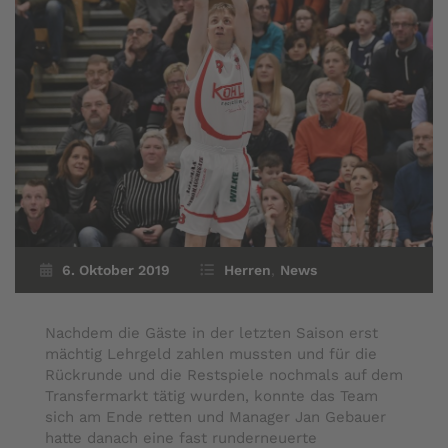
6. Oktober 2019
Herren
,
News
Nachdem die Gäste in der letzten Saison erst
mächtig Lehrgeld zahlen mussten und für die
Rückrunde und die Restspiele nochmals auf dem
Transfermarkt tätig wurden, konnte das Team
sich am Ende retten und Manager Jan Gebauer
hatte danach eine fast runderneuerte