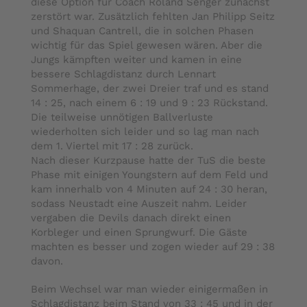
diese Option für Coach Roland Senger zunächst
zerstört war. Zusätzlich fehlten Jan Philipp Seitz
und Shaquan Cantrell, die in solchen Phasen
wichtig für das Spiel gewesen wären. Aber die
Jungs kämpften weiter und kamen in eine
bessere Schlagdistanz durch Lennart
Sommerhage, der zwei Dreier traf und es stand
14 : 25, nach einem 6 : 19 und 9 : 23 Rückstand.
Die teilweise unnötigen Ballverluste
wiederholten sich leider und so lag man nach
dem 1. Viertel mit 17 : 28 zurück.
Nach dieser Kurzpause hatte der TuS die beste
Phase mit einigen Youngstern auf dem Feld und
kam innerhalb von 4 Minuten auf 24 : 30 heran,
sodass Neustadt eine Auszeit nahm. Leider
vergaben die Devils danach direkt einen
Korbleger und einen Sprungwurf. Die Gäste
machten es besser und zogen wieder auf 29 : 38
davon.
Beim Wechsel war man wieder einigermaßen in
Schlagdistanz beim Stand von 33 : 45 und in der