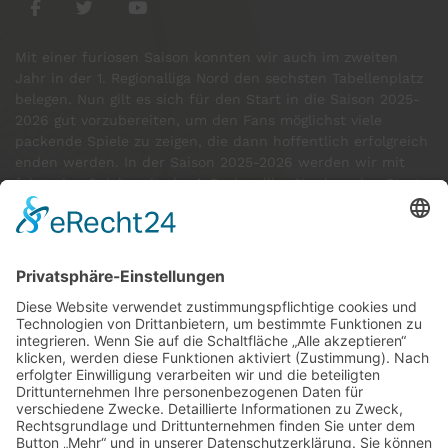
Mit einer furiosen Saison konnten wir auch im zweiten
Jahr in der 1. Regionalliga Nord den sechsten Tabellenplatz
belegen. Nun gilt es sich für den Start in die Saison 2025-
2026 gut vorzubereiten, um den Fans möglichst viele
packende Spiele zu zeigen, die dann hoffentlich erfolgreich
enden werden. In der Saison 2025-2026 werden wir mit
folgenden Spielern in der 1. Regionalliga Nord an den Start
gehen:
GÄSTE ONLINE
Aktuell:2 Gäste
Rekord: 922 Gäste am 30. Mai 2026 @ 21:22
LETZTE
MATCHES