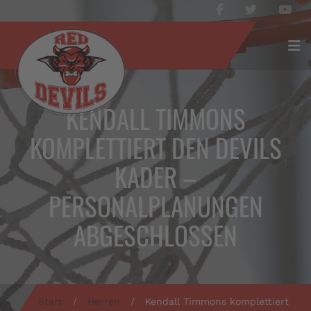
KENDALL TIMMONS
KOMPLETTIERT DEN DEVILS
KADER –
PERSONALPLANUNGEN
ABGESCHLOSSEN
Start
/
Herren
/
Kendall Timmons komplettiert