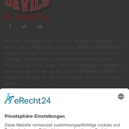
Mit einer furiosen Saison konnten wir auch im zweiten
Jahr in der 1. Regionalliga Nord den sechsten Tabellenplatz
belegen. Nun gilt es sich für den Start in die Saison 2025-
2026 gut vorzubereiten, um den Fans möglichst viele
packende Spiele zu zeigen, die dann hoffentlich erfolgreich
enden werden. In der Saison 2025-2026 werden wir mit
folgenden Spielern in der 1. Regionalliga Nord an den Start
gehen:
GÄSTE ONLINE
Aktuell:2 Gäste
Rekord: 922 Gäste am 30. Mai 2026 @ 21:22