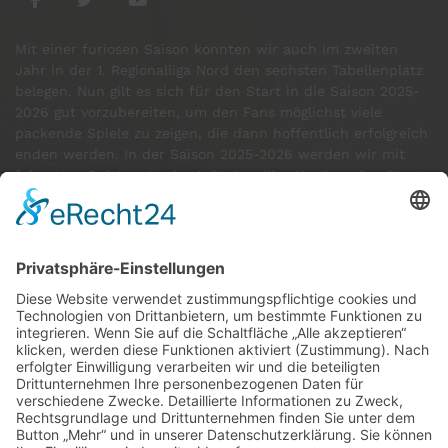
Mit einer furiosen Saison konnten wir auch im zweiten
Jahr in der 1. Regionalliga Nord den sechsten Tabellenplatz
belegen. Nun gilt es sich für den Start in die Saison 2025-
2026 gut vorzubereiten, um den Fans möglichst viele
packende Spiele zu zeigen, die dann hoffentlich erfolgreich
enden werden. In der Saison 2025-2026 werden wir mit
folgenden Spielern in der 1. Regionalliga Nord an den Start
gehen:
GÄSTE ONLINE
Aktuell:4 Gäste
Rekord: 922 Gäste am 30. Mai 2026 @ 21:22
LETZTE
MATCHES
DBV CHARLOTTENBURG
79
60
RED DEVILS