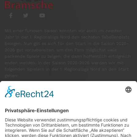
Mit einer furiosen Saison konnten wir auch im zweiten
Jahr in der 1. Regionalliga Nord den sechsten Tabellenplatz
belegen. Nun gilt es sich für den Start in die Saison 2025-
2026 gut vorzubereiten, um den Fans möglichst viele
packende Spiele zu zeigen, die dann hoffentlich erfolgreich
enden werden. In der Saison 2025-2026 werden wir mit
folgenden Spielern in der 1. Regionalliga Nord an den Start
gehen:
GÄSTE ONLINE
Aktuell:34 Gäste
Rekord: 922 Gäste am 30. Mai 2026 @ 21:22
LETZTE
MATCHES