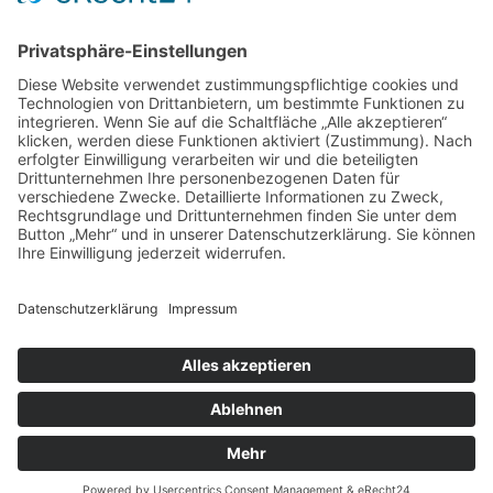
Aktuell:8 Gäste
Rekord: 922 Gäste am 30. Mai 2026 @ 21:22
LETZTE
MATCHES
DBV CHARLOTTENBURG
79
60
RED DEVILS
Impressum
Datenschutz
Cookie-Einstellungen
Umsetzung:
www.mumbomedia.de