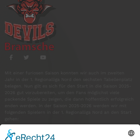
Mit einer furiosen Saison konnten wir auch im zweiten
Jahr in der 1. Regionalliga Nord den sechsten Tabellenplatz
belegen. Nun gilt es sich für den Start in die Saison 2025-
2026 gut vorzubereiten, um den Fans möglichst viele
packende Spiele zu zeigen, die dann hoffentlich erfolgreich
enden werden. In der Saison 2025-2026 werden wir mit
folgenden Spielern in der 1. Regionalliga Nord an den Start
gehen:
GÄSTE ONLINE