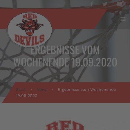
ERGEBNISSE VOM
WOCHENENDE 19.09.2020
Start
/
News
/
Ergebnisse vom Wochenende
19.09.2020