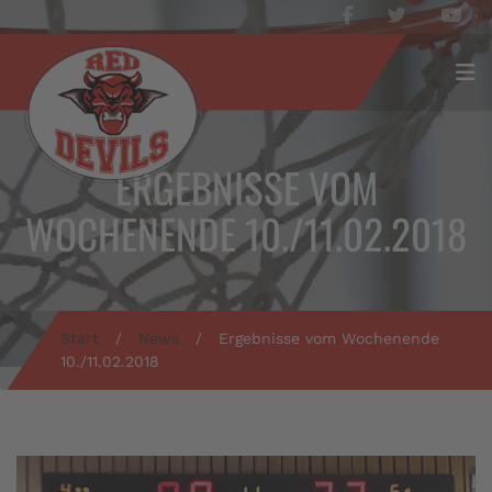
ERGEBNISSE VOM
WOCHENENDE 10./11.02.2018
Start
/
News
/
Ergebnisse vom Wochenende
10./11.02.2018