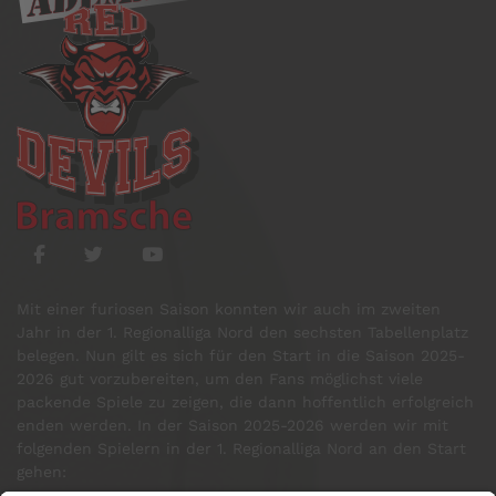
Mit einer furiosen Saison konnten wir auch im zweiten
Jahr in der 1. Regionalliga Nord den sechsten Tabellenplatz
belegen. Nun gilt es sich für den Start in die Saison 2025-
2026 gut vorzubereiten, um den Fans möglichst viele
packende Spiele zu zeigen, die dann hoffentlich erfolgreich
enden werden. In der Saison 2025-2026 werden wir mit
folgenden Spielern in der 1. Regionalliga Nord an den Start
gehen: