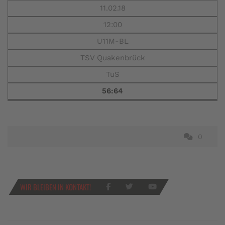
11.02.18
12:00
U11M-BL
TSV Quakenbrück
TuS
56:64
0
WIR BLEIBEN IN KONTAKT!