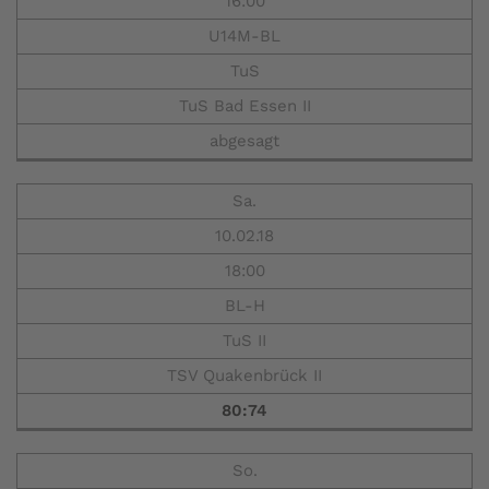
16:00
U14M-BL
TuS
TuS Bad Essen II
abgesagt
Sa.
10.02.18
18:00
BL-H
TuS II
TSV Quakenbrück II
80:74
So.