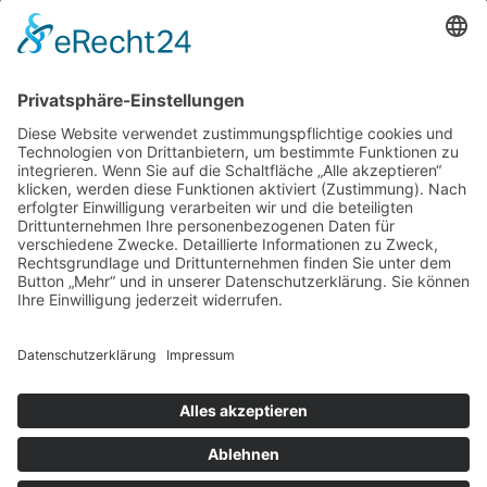
GÄSTE ONLINE
Aktuell:5 Gäste
Rekord: 922 Gäste am 30. Mai 2026 @ 21:22
LETZTE
MATCHES
DBV CHARLOTTENBURG
79
60
RED DEVILS
Impressum
Datenschutz
Cookie-Einstellungen
Umsetzung:
www.mumbomedia.de