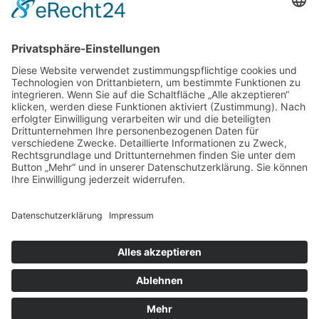
GÄSTE ONLINE
Aktuell:7 Gäste
Rekord: 922 Gäste am 30. Mai 2026 @ 21:22
LETZTE
MATCHES
DBV CHARLOTTENBURG
79
60
RED DEVILS
Impressum
Datenschutz
Cookie-Einstellungen
Umsetzung:
www.mumbomedia.de