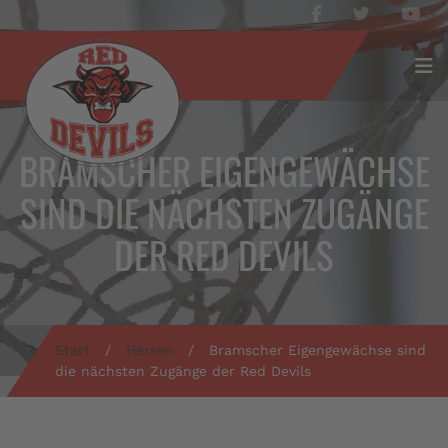
BRAMSCHER EIGENGEWÄCHSE
SIND DIE NÄCHSTEN ZUGÄNGE
DER RED DEVILS
Start
/
Herren
/
Bramscher Eigengewächse sind
die nächsten Zugänge der Red Devils