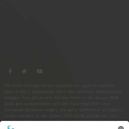
Mit einer furiosen Saison konnten wir auch im zweiten
Jahr in der 1. Regionalliga Nord den sechsten Tabellenplatz
belegen. Nun gilt es sich für den Start in die Saison 2025-
2026 gut vorzubereiten, um den Fans möglichst viele
packende Spiele zu zeigen, die dann hoffentlich erfolgreich
enden werden. In der Saison 2025-2026 werden wir mit
folgenden Spielern in der 1. Regionalliga Nord an den Start
gehen: