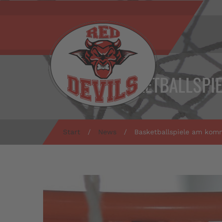
BASKETBALLSPI
Start
/
News
/
Basketballspiele am kom