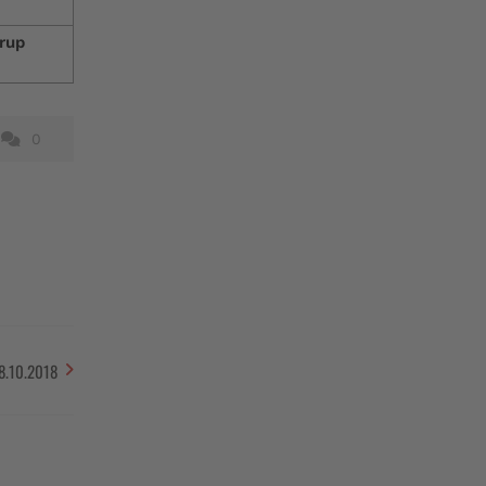
rup
0
8.10.2018