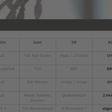
eim
Gast
SR
K
uS
TuS Bad Essen
Pauli / J.P.Seitz
U1
snabrück
TuS
BBC
BB
uS
BW Merzen
Kropp / Kropp
U1
uS
Weser Baskets
Quakenbrück
2.He
Bremen
S II
TuS Bersenbrück
N.Blumstein /
abge