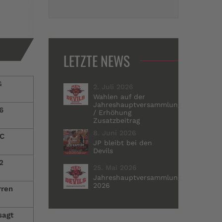
LETZTE NEWS
G
2. Juli 2026
Wahlen auf der
Jahreshauptversammlung
6
/ Erhöhung
Zusatzbeitrag
8. Juni 2026
C
JP bleibt bei den
Devils
2
25. Mai 2026
Jahreshauptversammlung
2026
rren
sagt