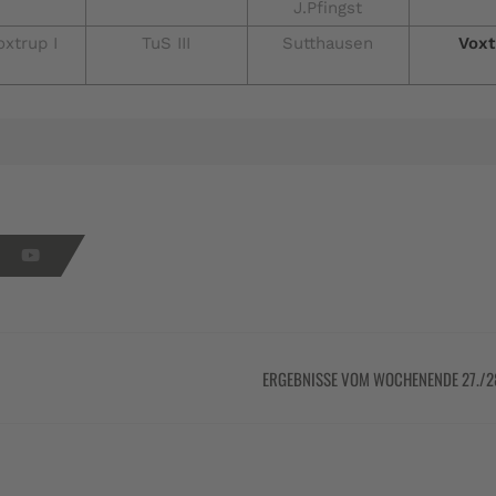
J.Pfingst
oxtrup I
TuS III
Sutthausen
Voxt
ERGEBNISSE VOM WOCHENENDE 27./2