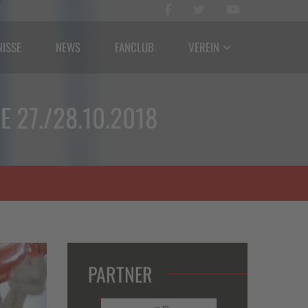
NISSE
NEWS
FANCLUB
VEREIN
27./28.10.2018
PARTNER