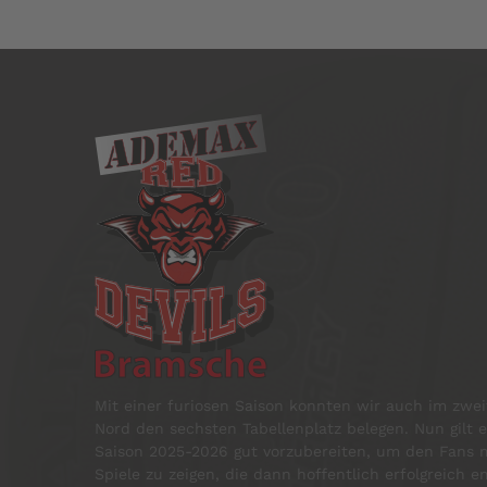
Mit einer furiosen Saison konnten wir auch im zweit
Nord den sechsten Tabellenplatz belegen. Nun gilt e
Saison 2025-2026 gut vorzubereiten, um den Fans m
Spiele zu zeigen, die dann hoffentlich erfolgreich 