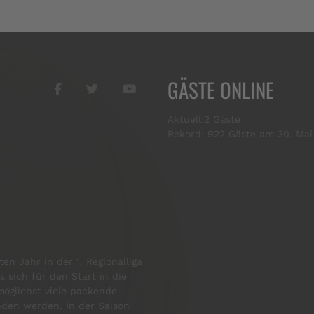
GÄSTE ONLINE
Aktuell:2 Gäste
Rekord: 922 Gäste am 30. Mai
en Jahr in der 1. Regionalliga
s sich für den Start in die
öglichst viele packende
enden werden. In der Saison