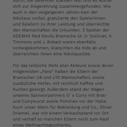
durch, die Gewinner standen fest und es wurde
sich zur Siegerehrung zusammengefunden. Wie
auch in den vergangenen Jahren kam der
Nikolaus vorbei, gratulierte den Spielerinnen
und Spielern zu ihrer Leistung und überreichte
den Mannschaften die Urkunden. 3 Spieler der
ADEMAX Red Devils Bramsche (A. O´Sullivan, K.
Timmons und J. Boban) waren ebenfalls
vorbeigekommen, klatschten die Kids ab und
überreichten ihnen eine Nikolaustüte.
Für das leibliche Wohl aller Akteure sowie deren
mitgereisten „Fans“ hatten die Eltern der
Bramscher U8 und U10 Mannschaften, sowie
zusätzliche Helfer, mit reichlich Kaffee und
Kuchen gesorgt. Außerdem stand der Wagen
unseres Sponsorpartners O´s Curry mit Brat-
und Currywurst sowie Pommes vor der Halle.
Auch unser Mann für Bekleidung und Co., Oliver
Driemel, war mit einem Verkaufsstand vor Ort
und verhalf so manchen Eltern noch zum Kauf
eines Weihnachtsgeschenks.