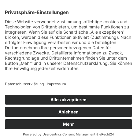
Aktuell:4 Gäste
Rekord: 922 Gäste am 30. Mai 2026 @ 21:22
LETZTE
MATCHES
DBV CHARLOTTENBURG
79
60
RED DEVILS
Impressum
Datenschutz
Cookie-Einstellungen
Umsetzung:
www.mumbomedia.de