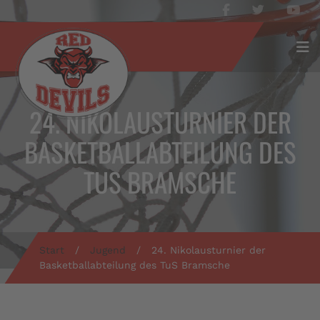
24. NIKOLAUSTURNIER DER
BASKETBALLABTEILUNG DES
TUS BRAMSCHE
Start
/
Jugend
/
24. Nikolausturnier der
Basketballabteilung des TuS Bramsche