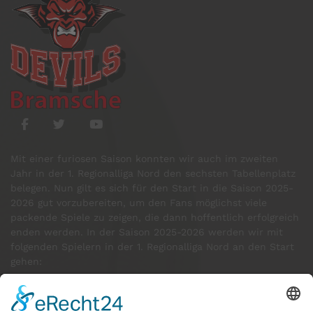
Mit einer furiosen Saison konnten wir auch im zweiten
Jahr in der 1. Regionalliga Nord den sechsten Tabellenplatz
belegen. Nun gilt es sich für den Start in die Saison 2025-
2026 gut vorzubereiten, um den Fans möglichst viele
packende Spiele zu zeigen, die dann hoffentlich erfolgreich
enden werden. In der Saison 2025-2026 werden wir mit
folgenden Spielern in der 1. Regionalliga Nord an den Start
gehen:
GÄSTE ONLINE