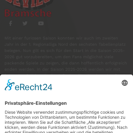
Mit einer furiosen Saison konnten wir auch im zweiten
Jahr in der 1. Regionalliga Nord den sechsten Tabellenplatz
belegen. Nun gilt es sich für den Start in die Saison 2025-
2026 gut vorzubereiten, um den Fans möglichst viele
packende Spiele zu zeigen, die dann hoffentlich erfolgreich
enden werden. In der Saison 2025-2026 werden wir mit
folgenden Spielern in der 1. Regionalliga Nord an den Start
gehen:
GÄSTE ONLINE
Aktuell:7 Gäste
Rekord: 922 Gäste am 30. Mai 2026 @ 21:22