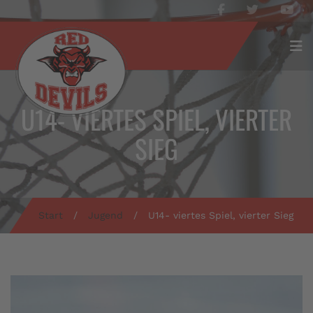
U14- VIERTES SPIEL, VIERTER
SIEG
Start
/
Jugend
/
U14- viertes Spiel, vierter Sieg