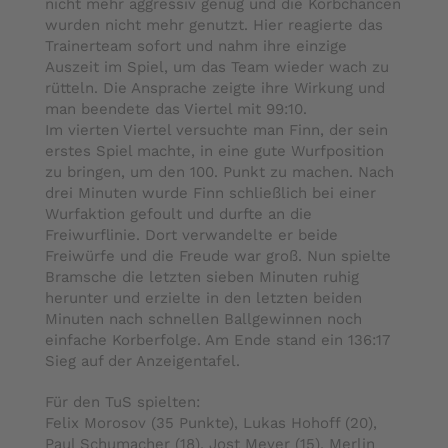
nicht mehr aggressiv genug und die Korbchancen
wurden nicht mehr genutzt. Hier reagierte das
Trainerteam sofort und nahm ihre einzige
Auszeit im Spiel, um das Team wieder wach zu
rütteln. Die Ansprache zeigte ihre Wirkung und
man beendete das Viertel mit 99:10.
Im vierten Viertel versuchte man Finn, der sein
erstes Spiel machte, in eine gute Wurfposition
zu bringen, um den 100. Punkt zu machen. Nach
drei Minuten wurde Finn schließlich bei einer
Wurfaktion gefoult und durfte an die
Freiwurflinie. Dort verwandelte er beide
Freiwürfe und die Freude war groß. Nun spielte
Bramsche die letzten sieben Minuten ruhig
herunter und erzielte in den letzten beiden
Minuten nach schnellen Ballgewinnen noch
einfache Korberfolge. Am Ende stand ein 136:17
Sieg auf der Anzeigentafel.
Für den TuS spielten:
Felix Morosov (35 Punkte), Lukas Hohoff (20),
Paul Schumacher (18), Jost Meyer (15), Merlin