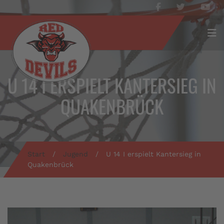
U 14 I ERSPIELT KANTERSIEG IN
QUAKENBRÜCK
Start
/
Jugend
/
U 14 I erspielt Kantersieg in
Quakenbrück