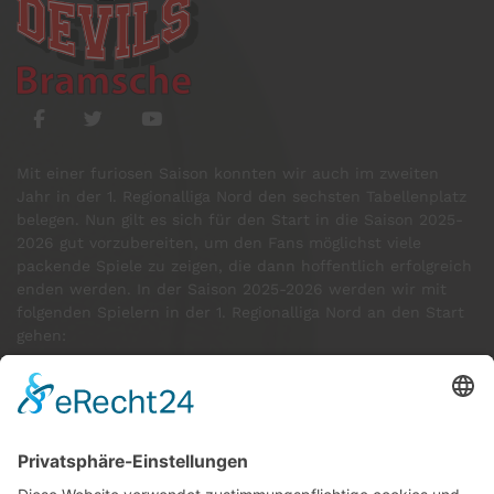
Mit einer furiosen Saison konnten wir auch im zweiten
Jahr in der 1. Regionalliga Nord den sechsten Tabellenplatz
belegen. Nun gilt es sich für den Start in die Saison 2025-
2026 gut vorzubereiten, um den Fans möglichst viele
packende Spiele zu zeigen, die dann hoffentlich erfolgreich
enden werden. In der Saison 2025-2026 werden wir mit
folgenden Spielern in der 1. Regionalliga Nord an den Start
gehen:
GÄSTE ONLINE
Aktuell:5 Gäste
Rekord: 922 Gäste am 30. Mai 2026 @ 21:22